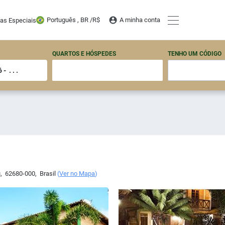
Português , BR /
R$
A minha conta
tas Especiais
QUARTOS E HÓSPEDES
TENHO UM CÓDIGO
u
,
62680-000
,
Brasil
(
Ver no Mapa
)