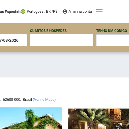
Português , BR /
R$
A minha conta
tas Especiais
QUARTOS E HÓSPEDES
TENHO UM CÓDIGO
u
,
62680-000
,
Brasil
(
Ver no Mapa
)