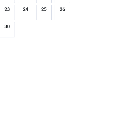
23
24
25
26
30