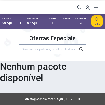
Check-In
Check-Out
Noites
Quartos
Hóspedes
06 Ago
07 Ago
1
1
2
Editar
Ofertas Especiais
Nenhum pacote
disponível
info@ocapora.com.br
(81) 3552-5000