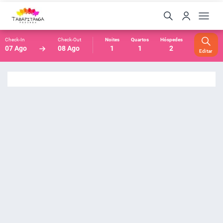
Check-In
Check-Out
Noites
Quartos
Hóspedes
07 Ago
08 Ago
1
1
2
Editar