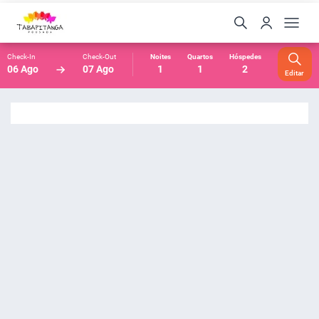
Check-In
Check-Out
Noites
Quartos
Hóspedes
06 Ago
07 Ago
1
1
2
Editar