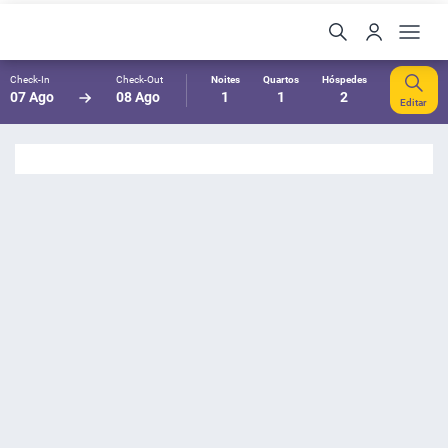
Check-In
Check-Out
Noites
Quartos
Hóspedes
07 Ago
08 Ago
1
1
2
Editar