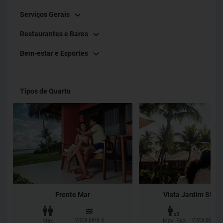
Serviços Gerais
Restaurantes e Bares
Bem-estar e Esportes
Tipos de Quarto
Frente Mar
Vista Jardim Stan
x3
Vista para o
Vista para o
Max.
Max. PAX