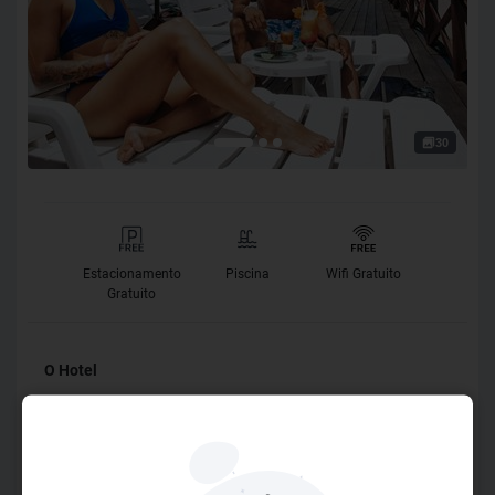
30
Estacionamento
Piscina
Wifi Gratuito
Gratuito
O Hotel
A Pousada Tabapitanga fica localizada no Pontal do Cupê,
possui um ambiente charmoso e tranquilo à beira-mar,
trazendo o objetivo de proporcionar paz, conforto e muito