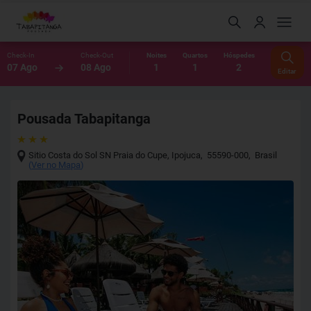
Check-In
Check-Out
Noites
Quartos
Hóspedes
07 Ago
08 Ago
1
1
2
Editar
Pousada Tabapitanga
Sitio Costa do Sol SN Praia do Cupe
,
Ipojuca
,
55590-000
,
Brasil
(
Ver no Mapa
)