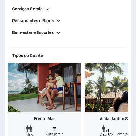
Serviços Gerais
Restaurantes e Bares
Bem-estar e Esportes
Tipos de Quarto
Frente Mar
Vista Jardim Stan
x3
Vista para o
Vista para o
Max.
Max. PAX