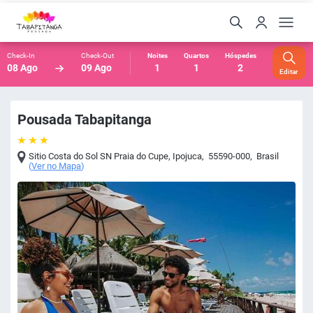
Check-In
Check-Out
Noites
Quartos
Hóspedes
08 Ago
09 Ago
1
1
2
Editar
Pousada Tabapitanga
Sitio Costa do Sol SN Praia do Cupe
,
Ipojuca
,
55590-000
,
Brasil
(
Ver no Mapa
)