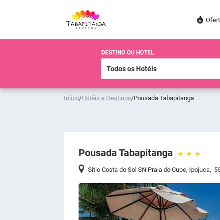
Ofer
DESTINO OU HOTEL
Início
/
Hotéis e Destinos
/
Pousada Tabapitanga
Pousada Tabapitanga
Sitio Costa do Sol SN Praia do Cupe
,
Ipojuca
,
55