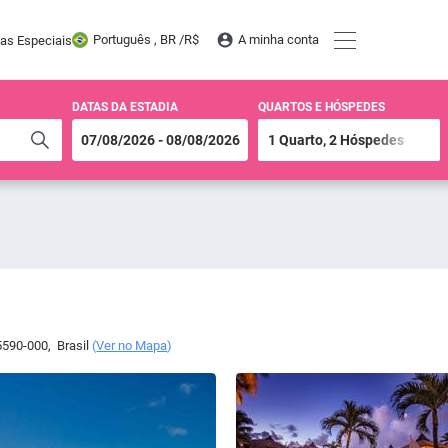
Português , BR /
R$
A minha conta
tas Especiais
DATAS DA ESTADIA
QUARTOS E HÓSPEDES
590-000
,
Brasil
(
Ver no Mapa
)