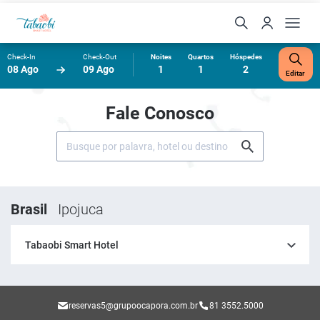
Check-In
Check-Out
Noites
Quartos
Hóspedes
08 Ago
09 Ago
1
1
2
Editar
Fale Conosco
Brasil
Ipojuca
Tabaobi Smart Hotel
reservas5@grupoocapora.com.br
81 3552.5000