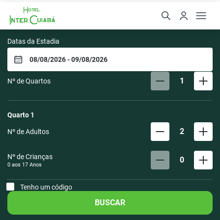
Hotel Inter Cuiabá, ex Ho
Datas da Estadia
1
Nº de Quartos
Quarto
1
2
Nº de Adultos
Nº de Crianças
0
0 aos
17
Anos
Tenho um código
BUSCAR