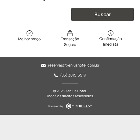
Buscar
Confirmação
Melhor preço
Transação
Imediata
Segura
reservas@xeniushotel.com.br
(83) 3015-3519
© 2026 Xênius Hotel.
Todos os direitos reservados.
Powered by