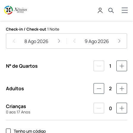
Xênius Hotel
Check-in / Check-out
1 Noite
8 Ago 2026
9 Ago 2026
N° de Quartos
1
Adultos
2
Crianças
0
0 aos 17 Anos
Tenho um código