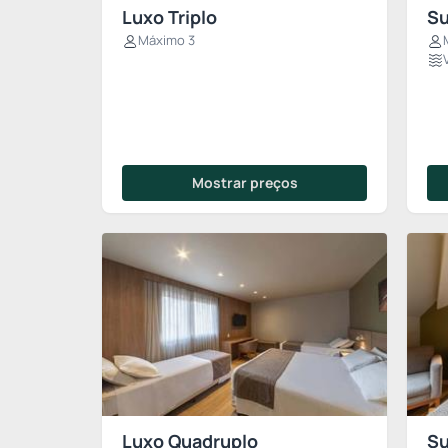
Luxo Triplo
Su
Máximo 3
Mostrar preços
Luxo Quadruplo
Su