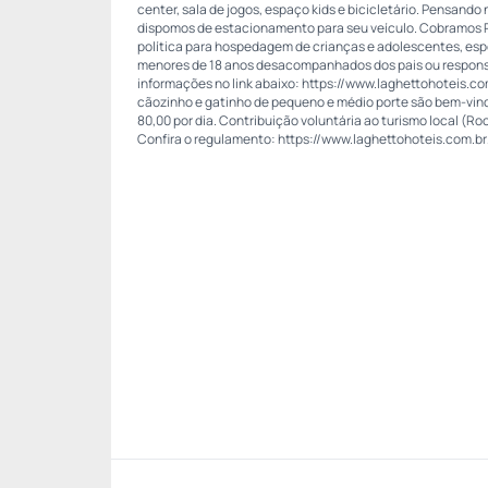
center, sala de jogos, espaço kids e bicicletário. Pensand
dispomos de estacionamento para seu veículo. Cobramos R$
política para hospedagem de crianças e adolescentes, es
menores de 18 anos desacompanhados dos pais ou respons
informações no link abaixo: https://www.laghettohoteis.co
cãozinho e gatinho de pequeno e médio porte são bem-vin
80,00 por dia. Contribuição voluntária ao turismo local (Roo
Confira o regulamento: https://www.laghettohoteis.com.br