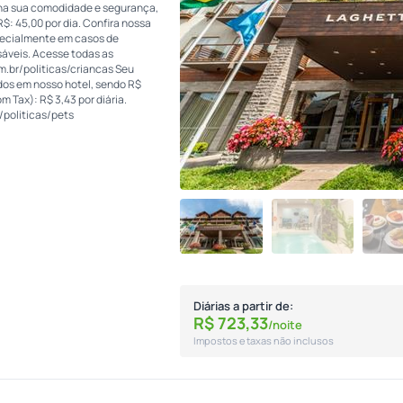
o na sua comodidade e segurança,
: 45,00 por dia. Confira nossa
pecialmente em casos de
áveis. Acesse todas as
m.br/politicas/criancas Seu
dos em nosso hotel, sendo R$
m Tax): R$ 3,43 por diária.
/politicas/pets
Diárias a partir de:
R$
723,
33
/noite
Impostos e taxas não inclusos