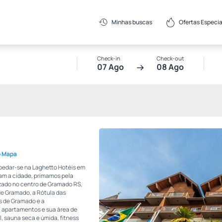
Ofertas Especia
Minhas buscas
Check-in
Check-out
07 Ago
08 Ago
o Mapa
spedar-se na Laghetto Hotéis em
tam a cidade, primamos pela
izado no centro de Gramado RS,
de Gramado, a Rótula das
os de Gramado e a
 apartamentos e sua área de
l, sauna seca e úmida, fitness