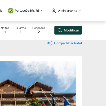
is
Português, BR / 
R$
A minha conta
Noites
Quartos
Hóspedes
Modificar
1
1
2
Compartilhar hotel