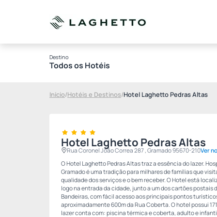
Destino
Todos os Hotéis
Início
/
Hotéis e Destinos
/
Hotel Laghetto Pedras Altas
Hotel Laghetto Pedras Altas
Rua Coronel João Correa 287 , Gramado 95670-210
Ver n
O Hotel Laghetto Pedras Altas traz a essência do lazer. Ho
Gramado é uma tradição para milhares de famílias que visi
qualidade dos serviços e o bem receber. O Hotel está local
logo na entrada da cidade, junto a um dos cartões postais 
Bandeiras, com fácil acesso aos principais pontos turístic
aproximadamente 600m da Rua Coberta. O hotel possui 171
lazer conta com: piscina térmica e coberta, adulto e infanti