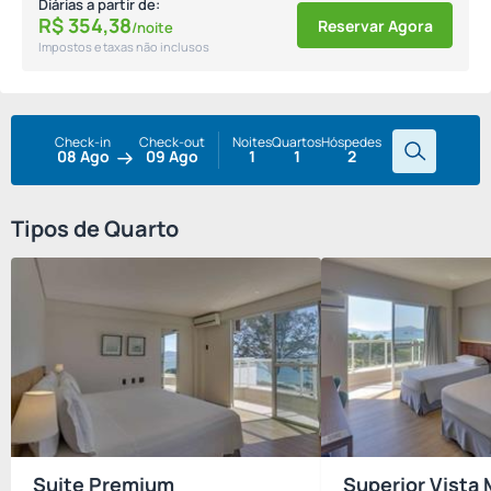
Diárias a partir de:
R$
354,
38
Reservar Agora
/noite
Impostos e taxas não inclusos
Check-in
Check-out
Noites
Quartos
Hóspedes
08 Ago
09 Ago
1
1
2
Tipos de Quarto
Suite Premium
Superior Vista 