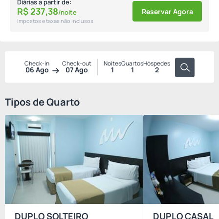
Diárias a partir de:
R$
237,
38
Reservar Agora
/noite
Impostos e taxas não inclusos
Check-in
Check-out
Noites
Quartos
Hóspedes
06 Ago
07 Ago
1
1
2
Tipos de Quarto
DUPLO SOLTEIRO
DUPLO CASAL