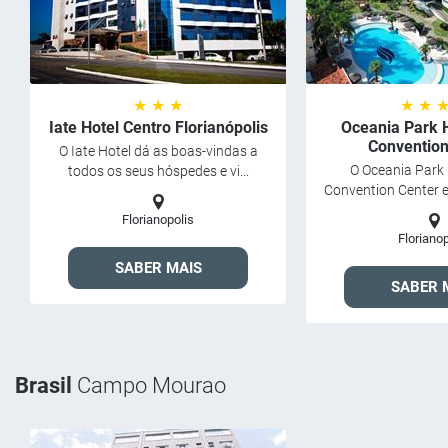
★ ★ ★
★ ★ 
Iate Hotel Centro Florianópolis
Oceania Park 
Convention
O Iate Hotel dá as boas-vindas a
O Oceania Park 
todos os seus hóspedes e vi...
Convention Center es
Florianopolis
Florianop
SABER MAIS
SABER 
Brasil
Campo Mourao