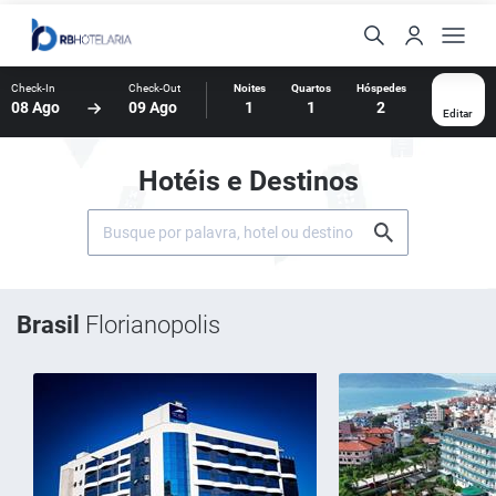
Check-In
Check-Out
Noites
Quartos
Hóspedes
08 Ago
09 Ago
1
1
2
Editar
Hotéis e Destinos
Brasil
Florianopolis