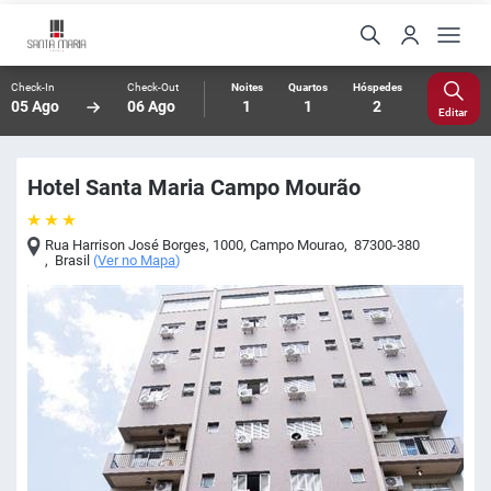
Check-In
Check-Out
Noites
Quartos
Hóspedes
05 Ago
06 Ago
1
1
2
Editar
Hotel Santa Maria Campo Mourão
Rua Harrison José Borges, 1000
,
Campo Mourao
,
87300-380
,
Brasil
(
Ver no Mapa
)