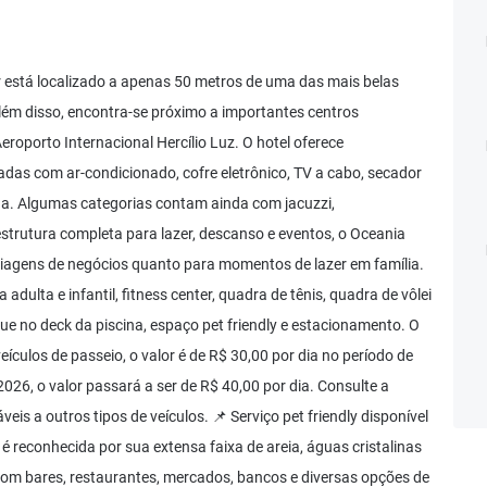
 está localizado a apenas 50 metros de uma das mais belas
 Além disso, encontra-se próximo a importantes centros
oporto Internacional Hercílio Luz. O hotel oferece
as com ar-condicionado, cofre eletrônico, TV a cabo, secador
anda. Algumas categorias contam ainda com jacuzzi,
strutura completa para lazer, descanso e eventos, o Oceania
viagens de negócios quanto para momentos de lazer em família.
adulta e infantil, fitness center, quadra de tênis, quadra de vôlei
ue no deck da piscina, espaço pet friendly e estacionamento. O
ículos de passeio, o valor é de R$ 30,00 por dia no período de
26, o valor passará a ser de R$ 40,00 por dia. Consulte a
eis a outros tipos de veículos. 📌 Serviço pet friendly disponível
 é reconhecida por sua extensa faixa de areia, águas cristalinas
o com bares, restaurantes, mercados, bancos e diversas opções de