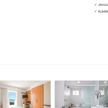
✓ Jacuzz
✓ Academ