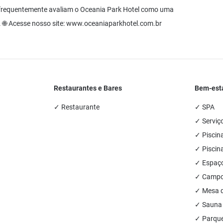
s frequentemente avaliam o Oceania Park Hotel como uma
 🌐 Acesse nosso site: www.oceaniaparkhotel.com.br
Restaurantes e Bares
Bem-esta
✓ Restaurante
✓ SPA
✓ Serviç
✓ Piscin
✓ Piscina
✓ Espaço
✓ Campo 
✓ Mesa d
✓ Sauna
✓ Parque 