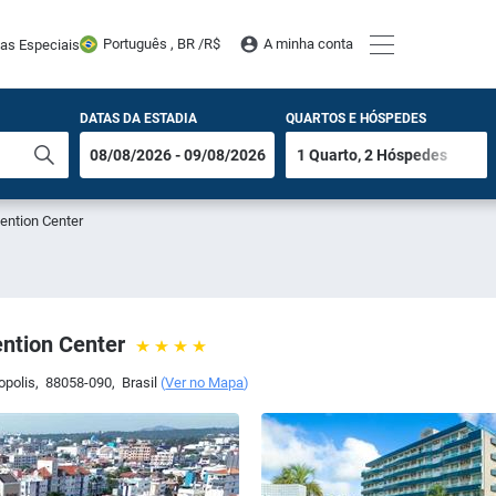
Português , BR /
R$
A minha conta
tas Especiais
DATAS DA ESTADIA
QUARTOS E HÓSPEDES
ention Center
ntion Center
opolis
,
88058-090
,
Brasil
(
Ver no Mapa
)