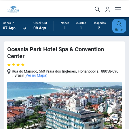
Check-In
Check-Out
Noites
Quartos
Hóspedes
07 Ago
08 Ago
1
1
2
Editar
Oceania Park Hotel Spa & Convention
Center
Rua do Marisco, 560 Praia dos Ingleses
,
Florianopolis
,
88058-090
,
Brasil
(
Ver no Mapa
)