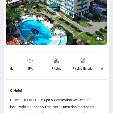
67
rnet Banda
SPA
Piscina
Piscina Exterior
Wifi Grat
Larga
O Hotel
O Oceania Park Hotel Spa & Convention Center está
localizado a apenas 50 metros de uma das mais belas