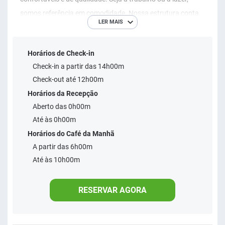
somos referência em comodidade. Nossa estrutura conta
LER MAIS
ainda com restaurante, estacionamento* e espaço para
eventos, garantindo, acima de tudo, um excelente custo-
Horários de Check-in
benefício. Estacionamento disponível mediante custo
Check-in a partir das 14h00m
adicional.
Check-out até 12h00m
Horários da Recepção
Aberto das 0h00m
Até às 0h00m
Horários do Café da Manhã
A partir das 6h00m
Até às 10h00m
RESERVAR AGORA