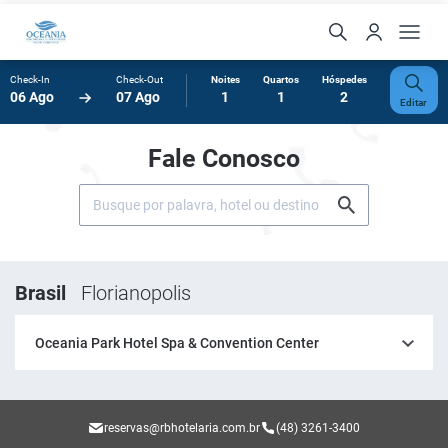
Check-In
Check-Out
Noites
Quartos
Hóspedes
06 Ago
07 Ago
1
1
2
Editar
Fale Conosco
Brasil
Florianopolis
Oceania Park Hotel Spa & Convention Center
reservas@rbhotelaria.com.br
(48) 3261-3400