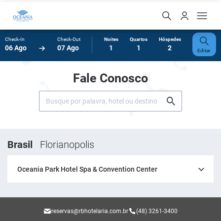
Check-In
Check-Out
Noites
Quartos
Hóspedes
06 Ago
07 Ago
1
1
2
Editar
Fale Conosco
Brasil
Florianopolis
Oceania Park Hotel Spa & Convention Center
reservas@rbhotelaria.com.br
(48) 3261-3400