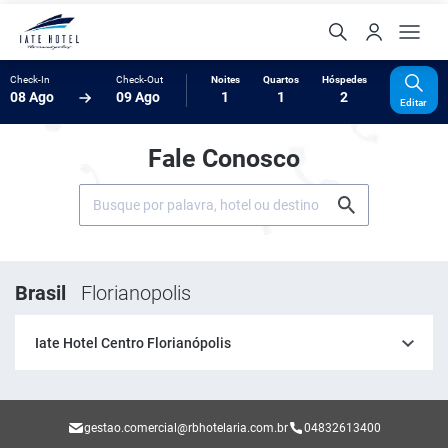
Check-In
Check-Out
Noites
Quartos
Hóspedes
08 Ago
09 Ago
1
1
2
Editar
Fale Conosco
Brasil
Florianopolis
Iate Hotel Centro Florianópolis
gestao.comercial@rbhotelaria.com.br
04832613400