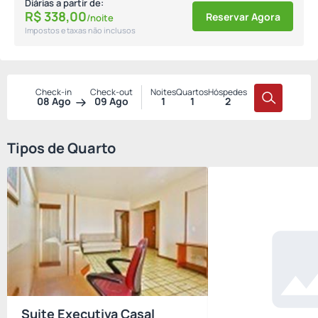
Diárias a partir de:
R$
338,
00
Reservar Agora
/noite
Impostos e taxas não inclusos
Check-in
Check-out
Noites
Quartos
Hóspedes
08 Ago
09 Ago
1
1
2
Tipos de Quarto
Suite Executiva Casal