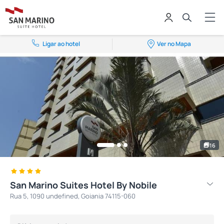
Ligar ao hotel
Ver no Mapa
16
San Marino Suites Hotel By Nobile
Rua 5, 1090 undefined, Goiania 74115-060