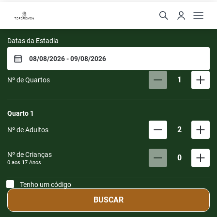
Resort Tororomba
Datas da Estadia
1
Nº de Quartos
Quarto
1
2
Nº de Adultos
Nº de Crianças
0
0 aos
17
Anos
Tenho um código
BUSCAR