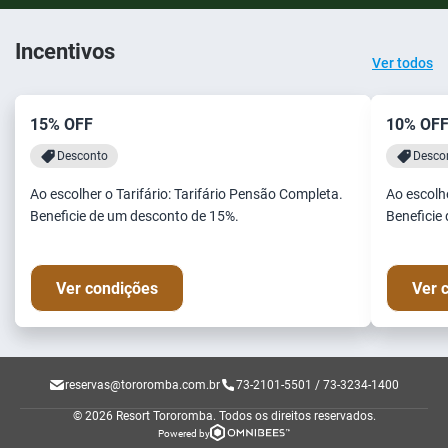
Incentivos
Ver todos
15% OFF
10% OF
Desconto
Desco
Ao escolher o Tarifário: Tarifário Pensão Completa.
Ao escolhe
Beneficie de um desconto de 15%.
Beneficie
Ver condições
Ver 
reservas@tororomba.com.br
73-2101-5501 / 73-3234-1400
© 2026 Resort Tororomba.
Todos os direitos reservados.
Powered by