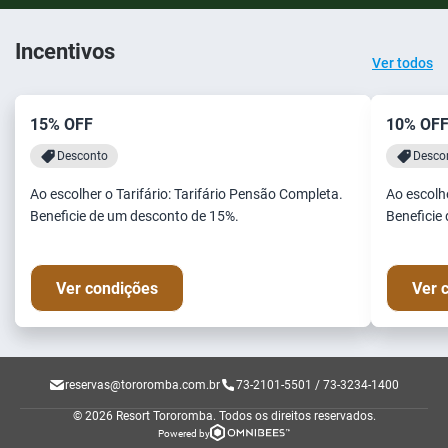
Incentivos
Ver todos
15% OFF
10% OF
Desconto
Desco
Ao escolher o Tarifário: Tarifário Pensão Completa.
Ao escolhe
Beneficie de um desconto de 15%.
Beneficie
Ver condições
Ver 
reservas@tororomba.com.br
73-2101-5501 / 73-3234-1400
© 2026 Resort Tororomba.
Todos os direitos reservados.
Powered by