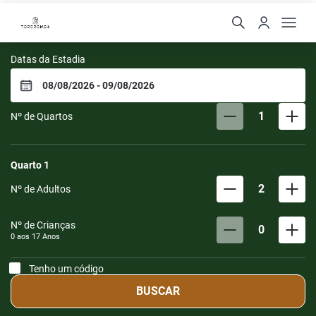
Resort Tororomba
Datas da Estadia
1
Nº de Quartos
Quarto
1
2
Nº de Adultos
Nº de Crianças
0
0 aos
17
Anos
Tenho um código
BUSCAR