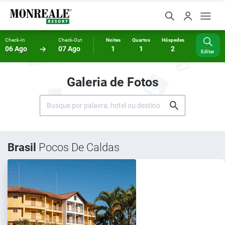
Check-In
Check-Out
Noites
Quartos
Hóspedes
06 Ago
07 Ago
1
1
2
Editar
Galeria de Fotos
Brasil
Pocos De Caldas