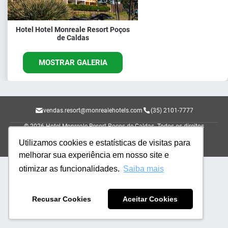
Hotel Hotel Monreale Resort Poços
de Caldas
MOSTRAR GALERIA
vendas.resort@monrealehotels.com
(35) 2101-7777
© 2026 Hotel Monreale Resort Poços de Caldas.
Todos os direitos
reservados.
Utilizamos cookies e estatísticas de visitas para
Powered by
melhorar sua experiência em nosso site e
otimizar as funcionalidades.
Saiba mais
Recusar Cookies
Aceitar Cookies