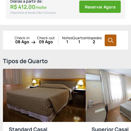
Diárias a partir de:
R$
412,
00
Reservar Agora
/noite
Impostos e taxas não inclusos
Check-in
Check-out
Noites
Quartos
Hóspedes
08 Ago
09 Ago
1
1
2
Tipos de Quarto
Standard Casal
Superior Casal