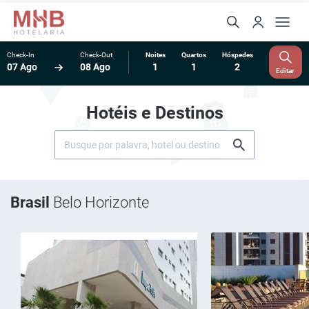
Check-In
Check-Out
Noites
Quartos
Hóspedes
07 Ago
08 Ago
1
1
2
Editar
Hotéis e Destinos
Brasil
Belo Horizonte