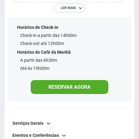
200 pessoas, estacionamento próprio free, café da manhã,
LER MAIS
fitness center, internet wireless free e muito mais! A 90 Km
de Belo Horizonte, o hotel foi construído visando atender a
Horários de Check-in
uma crescente demanda, vinda do fortalecimento do
Check-in a partir das 14h00m
turismo, mineração, metalurgia e siderurgia na região.
Check-out até 12h00m
Horários do Café da Manhã
A partir das 6h30m
Até às 10h00m
RESERVAR AGORA
Serviços Gerais
Eventos e Conferências