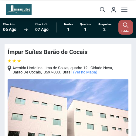
Check-In
Check-Out
Noites
Quartos
Hóspedes
06 Ago
07 Ago
1
1
2
Editar
Ímpar Suítes Barão de Cocais
Avenida Hortelina Lima de Souza, quadra 12 - Cidade Nova
,
Barao De Cocais
,
3597-000
,
Brasil
(
Ver no Mapa
)