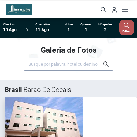
Check-In
Check-Out
Noites
Quartos
Hóspedes
10 Ago
11 Ago
1
1
2
Editar
Galeria de Fotos
Brasil
Barao De Cocais