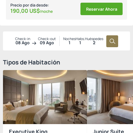
Precio por día desde:
Reservar Ahora
190,
00
US$
/noche
Check-in
Check-out
Noches
Habs.
Huéspedes
08 Ago
09 Ago
1
1
2
Tipos de Habitación
Executive King
Junior Suite