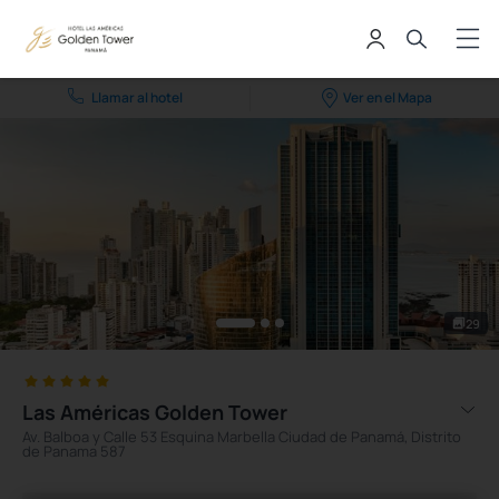
Llamar al hotel
Ver en el Mapa
29
Las Américas Golden Tower
Av. Balboa y Calle 53 Esquina Marbella Ciudad de Panamá, Distrito
de Panama 587