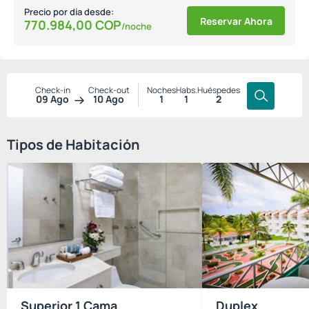
Precio por día desde:
Reservar Ahora
770.984,
00
COP
/noche
Check-in
Check-out
Noches
Habs.
Huéspedes
09 Ago
10 Ago
1
1
2
Tipos de Habitación
Superior 1 Cama
Duplex