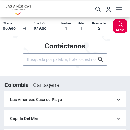
Check-In
Check-Out
Noches
Habs.
Huéspedes
06 Ago
07 Ago
1
1
2
Editar
Contáctanos
Colombia
Cartagena
Las Américas Casa de Playa
Capilla Del Mar