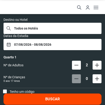
AVECTUR ADMINISTRA
Destino ou Hotel
Datas da Estadia
Quarto
1
2
Nº de Adultos
Nº de Crianças
0
0 aos
17
Anos
Tenho um código
BUSCAR