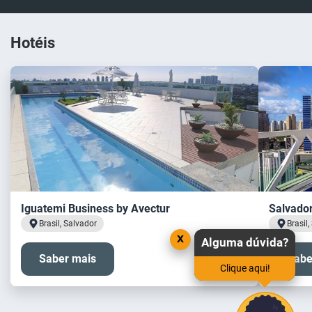
Hotéis
Iguatemi Business by Avectur
Salvador
Brasil, Salvador
Brasil
x
Alguma dúvida?
Saber mais
Sabe
Clique aqui!