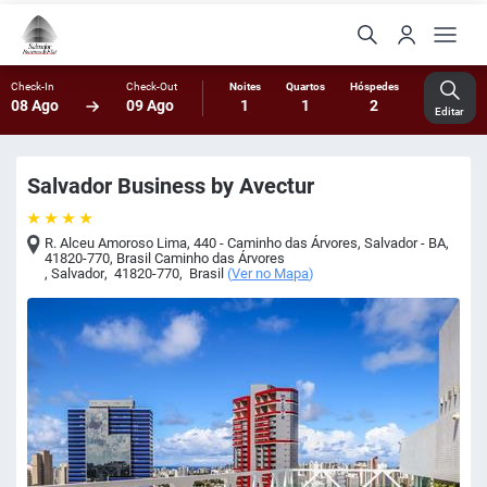
Check-In
Check-Out
Noites
Quartos
Hóspedes
08 Ago
09 Ago
1
1
2
Editar
Salvador Business by Avectur
R. Alceu Amoroso Lima, 440 - Caminho das Árvores, Salvador - BA,
41820-770, Brasil Caminho das Árvores
,
Salvador
,
41820-770
,
Brasil
(
Ver no Mapa
)