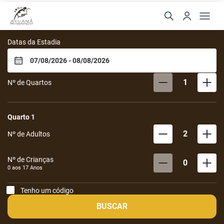
Aruanã Eco Praia Hotel
Datas da Estadia
1
Nº de Quartos
Quarto
1
2
Nº de Adultos
Nº de Crianças
0
0 aos
17
Anos
Tenho um código
BUSCAR