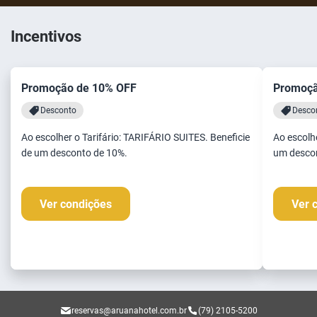
Incentivos
Promoção de 10% OFF
Promoçã
Desconto
Desco
Ao escolher o Tarifário: TARIFÁRIO SUITES. Beneficie
Ao escolhe
de um desconto de 10%.
um desco
Ver condições
Ver 
reservas@aruanahotel.com.br
(79) 2105-5200