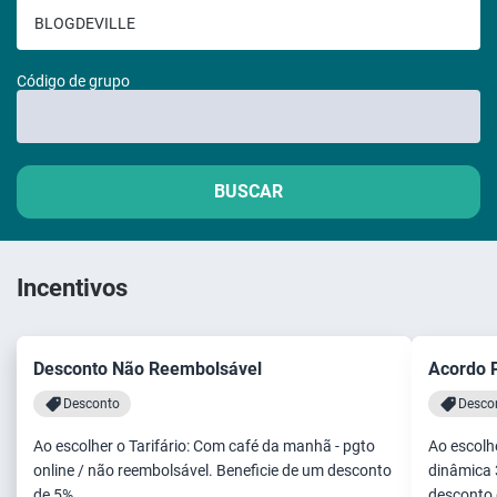
Código de grupo
BUSCAR
Incentivos
Desconto Não Reembolsável
Acordo 
Desconto
Desco
Ao escolher o Tarifário: Com café da manhã - pgto
Ao escolhe
online / não reembolsável. Beneficie de um desconto
dinâmica 
de 5%.
desconto 