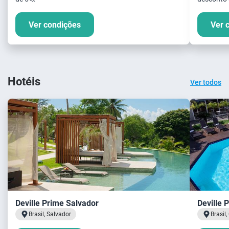
Ver condições
Ver 
Hotéis
Ver todos
Deville Prime Salvador
Deville 
Brasil, Salvador
Brasil