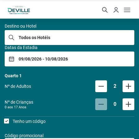
REDE DE HOTEIS DEVILL
Destino ou Hotel
Datas da Estadia
Quarto
1
2
Nº de Adultos
Nº de Crianças
0
0 aos
17
Anos
Tenho um código
Código promocional