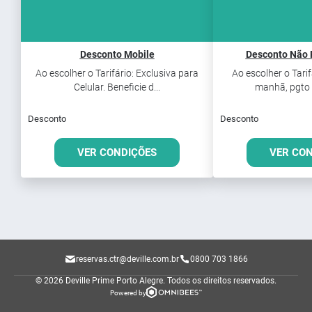
Desconto Mobile
Desconto Não 
Ao escolher o Tarifário: Exclusiva para
Ao escolher o Tari
Celular. Beneficie d...
manhã, pgto o
Desconto
Desconto
VER CONDIÇÕES
VER CO
reservas.ctr@deville.com.br
0800 703 1866
© 2026 Deville Prime Porto Alegre.
Todos os direitos reservados.
Powered by