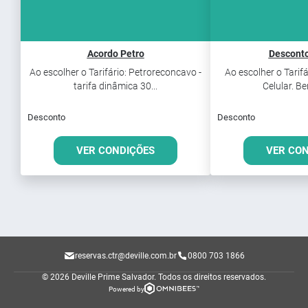
Acordo Petro
Desconto
Ao escolher o Tarifário: Petroreconcavo -
Ao escolher o Tarifá
tarifa dinâmica 30...
Celular. Ben
Desconto
Desconto
VER CONDIÇÕES
VER CO
reservas.ctr@deville.com.br
0800 703 1866
© 2026 Deville Prime Salvador.
Todos os direitos reservados.
Powered by