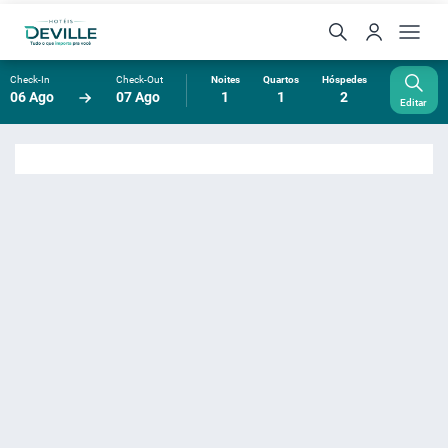
Check-In
Check-Out
Noites
Quartos
Hóspedes
06 Ago
07 Ago
1
1
2
Editar