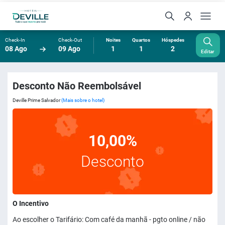
Check-In
Check-Out
Noites
Quartos
Hóspedes
08 Ago
09 Ago
1
1
2
Editar
Desconto Não Reembolsável
Deville Prime Salvador
(Mais sobre o hotel)
10,00%
Desconto
O Incentivo
Ao escolher o Tarifário: Com café da manhã - pgto online / não