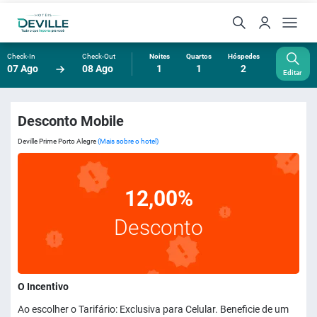
Check-In
Check-Out
Noites
Quartos
Hóspedes
07 Ago
08 Ago
1
1
2
Editar
Desconto Mobile
Deville Prime Porto Alegre
(Mais sobre o hotel)
12,00%
Desconto
O Incentivo
Ao escolher o Tarifário: Exclusiva para Celular. Beneficie de um