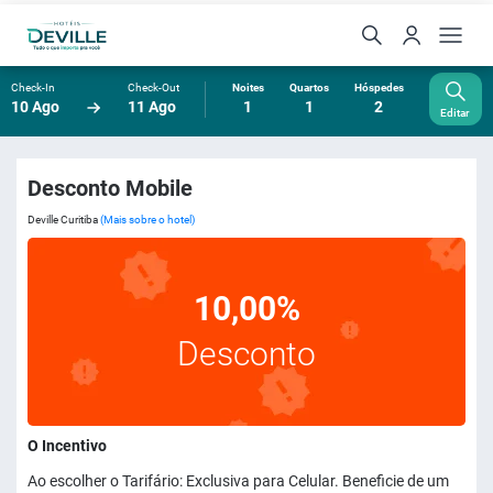
Check-In
Check-Out
Noites
Quartos
Hóspedes
10 Ago
11 Ago
1
1
2
Editar
Desconto Mobile
Deville Curitiba
(Mais sobre o hotel)
10,00%
Desconto
O Incentivo
Ao escolher o Tarifário: Exclusiva para Celular. Beneficie de um