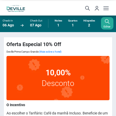
Check-In
Check-Out
Noites
Quartos
Hóspedes
06 Ago
07 Ago
1
1
2
Editar
Oferta Especial 10% Off
Deville Prime Campo Grande
(Mais sobre o hotel)
10,00%
Desconto
O Incentivo
Ao escolher o Tarifário: Café da manhã Incluso. Beneficie de um