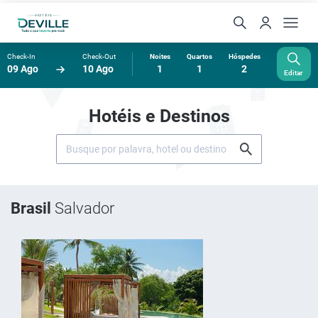
Check-In
Check-Out
Noites
Quartos
Hóspedes
09 Ago
10 Ago
1
1
2
Editar
Hotéis e Destinos
Brasil
Salvador