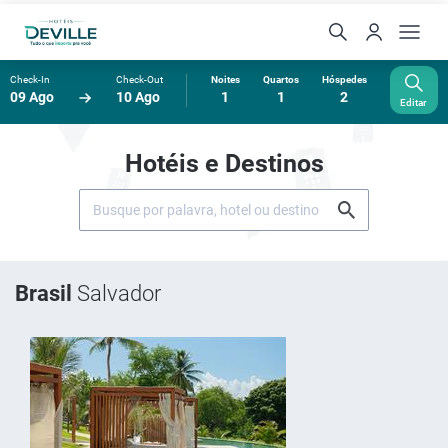
Check-In
Check-Out
Noites
Quartos
Hóspedes
09 Ago
10 Ago
1
1
2
Editar
Hotéis e Destinos
Brasil
Salvador