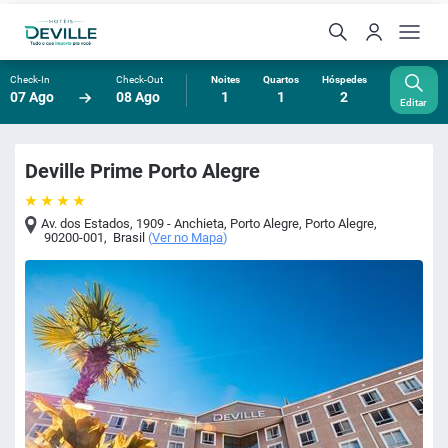
Check-In
Check-Out
Noites
Quartos
Hóspedes
07 Ago
08 Ago
1
1
2
Editar
Deville Prime Porto Alegre
Av. dos Estados, 1909 - Anchieta, Porto Alegre
,
Porto Alegre
,
90200-001
,
Brasil
(
Ver no Mapa
)